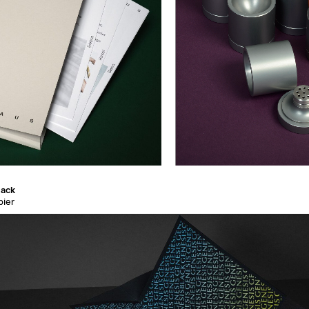
lack
pier