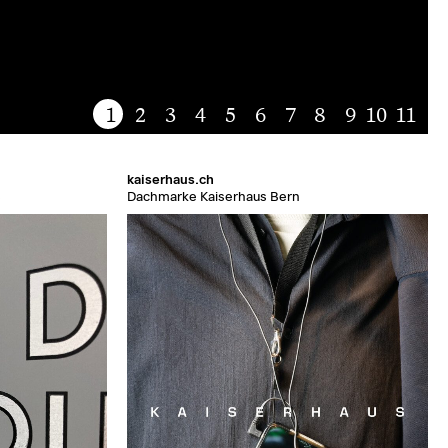
1
2
3
4
5
6
7
8
9
10
11
kaiserhaus.ch
s
Dachmarke Kaiserhaus Bern