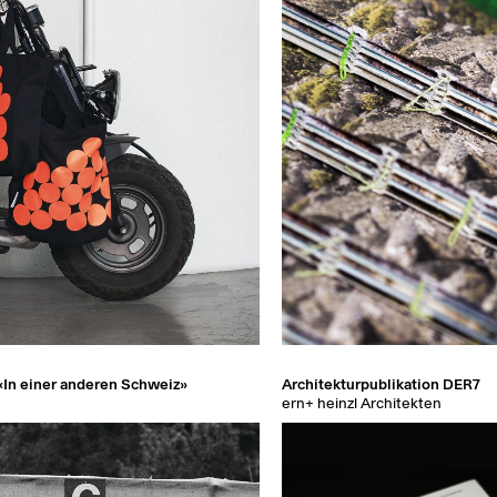
«In einer anderen Schweiz»
Architekturpublikation DER7
ern+ heinzl Architekten