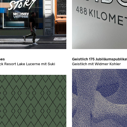
mes
Geistlich 175 Jubiläumspublika
k Resort Lake Lucerne mit Suki
Geistlich mit Widmer Kohler