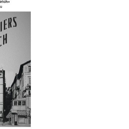
ürich»
au