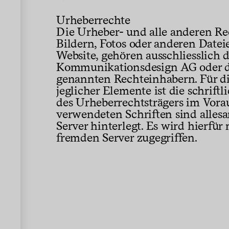
Urheberrechte
Die Urheber- und alle anderen Re
Bildern, Fotos oder anderen Dateie
Website, gehören ausschliesslich d
Kommunikationsdesign AG oder de
genannten Rechteinhabern. Für d
jeglicher Elemente ist die schrif
des Urheberrechtsträgers im Vora
verwendeten Schriften sind alles
Server hinterlegt. Es wird hierfür
fremden Server zugegriffen.
Signaletik und Besucherführung
Event Do
Kunst Museum Winterthur | Reinhart am
Bürgenstoc
Stadtgarten
GmbH