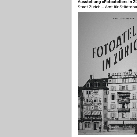
rpublikation «Von hier aus»
Ausstellung «Fotoateliers in Z
cent Architekten
Stadt Zürich – Amt für Städteb