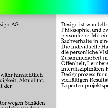
esign AG
Design ist wandelb
Philosophie, und zw
persönliche. Mit e
Sachverhalte in ein
Die individuelle Ha
die persönliche Vis
Zusammenarbeit mi
Offenheit, Lernbere
interdisziplinären
Designprozess für 
währ hinsichtlich
vielfältigen Resul
uigkeit, Aktualität,
Experten projektsp
t der
tor wegen Schäden