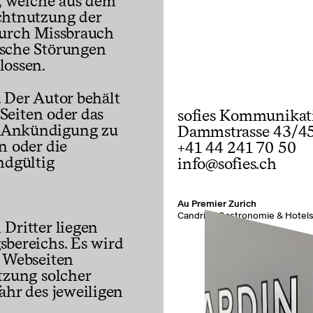
t, welche aus dem
chtnutzung der
durch Missbrauch
ische Störungen
lossen.
 Der Autor behält
 Seiten oder das
sofies Kommunikat
 Ankündigung zu
Dammstrasse 43/45
n oder die
+41 44 241 70 50
ndgültig
info@sofies.ch
Au Premier Zurich
Candrian Gastronomie & Hotel
Dritter liegen
sbereichs. Es wird
e Webseiten
tzung solcher
ahr des jeweiligen