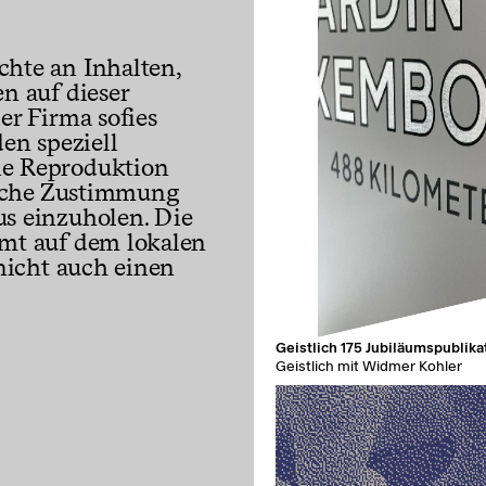
chte an Inhalten,
n auf dieser
er Firma sofies
n speziell
ie Reproduktion
tliche Zustimmung
us einzuholen. Die
amt auf dem lokalen
 nicht auch einen
mes
Geistlich 175 Jubiläumspublika
k Resort Lake Lucerne mit Suki
Geistlich mit Widmer Kohler