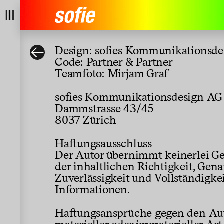
Branding
Design: sofies Kommunikationsd
Code: Partner & Partner
Teamfoto: Mirjam Graf
Corporate
sofies Kommunikationsdesign AG
Dammstrasse 43/45
Digital
8037 Zürich
Editorial
Haftungsausschluss
Der Autor übernimmt keinerlei Ge
der inhaltlichen Richtigkeit, Gena
Exhibition
Zuverlässigkeit und Vollständigkei
Informationen.
Graphic
Haftungsansprüche gegen den Au