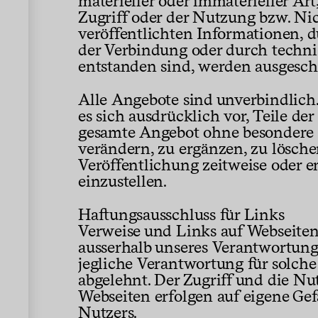
materieller oder immaterieller Ar
Packaging
Zugriff oder der Nutzung bzw. Ni
veröffentlichten Informationen, 
Signage
der Verbindung oder durch techn
entstanden sind, werden ausgesch
Alle Angebote sind unverbindlich.
es sich ausdrücklich vor, Teile der
gesamte Angebot ohne besondere
verändern, zu ergänzen, zu lösche
Veröffentlichung zeitweise oder e
einzustellen.
Kaiserhaus Bern
Haftungsausschluss für Links
Dachmarke Kaiserhaus Bern
Verweise und Links auf Webseiten 
ausserhalb unseres Verantwortung
jegliche Verantwortung für solch
abgelehnt. Der Zugriff und die Nu
Webseiten erfolgen auf eigene Gef
Nutzers.